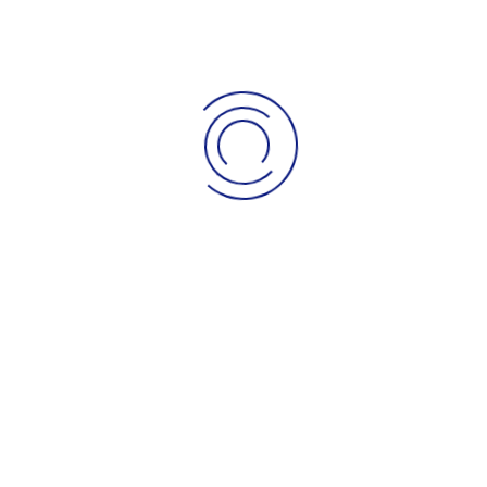
Download
📥
Vorschau
Gaumeisterschaft ergebnisse 2.10
Name
finale
Größe
79.8 ko
Download
📥
Vorschau
Name
Gaumeisterschaft ergebnisse 2.10 e
Größe
106.62 ko
Download
📥
Vorschau
Name
Gaumeisterschaft ergebnisse 1.80 m
Größe
15.84 ko