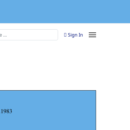
n
Sign In
.1983