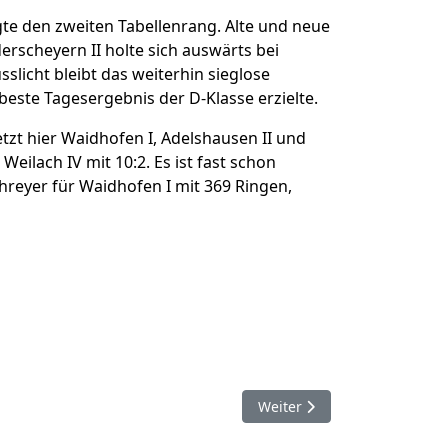
igte den zweiten Tabellenrang. Alte und neue
erscheyern II holte sich auswärts bei
slicht bleibt das weiterhin sieglose
s beste Tagesergebnis der D-Klasse erzielte.
tzt hier Waidhofen I, Adelshausen II und
eilach IV mit 10:2. Es ist fast schon
hreyer für Waidhofen I mit 369 Ringen,
Nächster Beitrag: Damen-F
Weiter