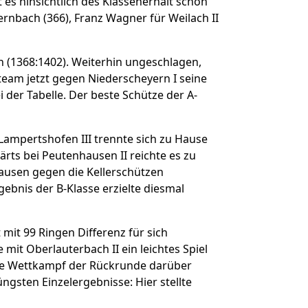
 es hinsichtlich des Klassenerhalt schon
gernbach (366), Franz Wagner für Weilach II
n (1368:1402). Weiterhin ungeschlagen,
team jetzt gegen Niederscheyern I seine
 der Tabelle. Der beste Schütze der A-
ampertshofen III trennte sich zu Hause
rts bei Peutenhausen II reichte es zu
hausen gegen die Kellerschützen
ebnis der B-Klasse erzielte diesmal
 mit 99 Ringen Differenz für sich
mit Oberlauterbach II ein leichtes Spiel
tzte Wettkampf der Rückrunde darüber
ngsten Einzelergebnisse: Hier stellte