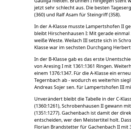
Gauliga hielten. Brunnen I hingegen steht w
jetzt sehr schlecht aus. Die besten Tageser
(360) und Ralf Asam für Steingriff (358).
In der A-Klasse musste Lampertshofen II ge
bleibt Hirschenhausen I: Mit gerade einmal
weiße Weste. Weilach III setzte sich in Sch
Klasse war im sechsten Durchgang Herbert 
In der B-Klasse gab es das erste Unentsch
von Aresing I mit 1361:1361 Ringen. Weiter
einem 1376:1347. Für die A-Klasse ein erne
Tegernbach ab - wodurch es weiterhin siegl
Andreas Sojer sen. für Lampertshofen III mi
Unverändert bleibt die Tabelle in der C-Klas
(1360:1261), Schrobenhausen II gewann mit 1
(1351:1277). Gachenbach ist damit der dire
entscheiden, wer den Meistertitel holt. Das
Florian Brandstetter für Gachenbach II mit 