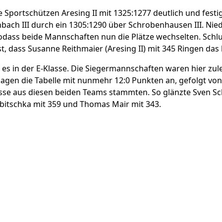
e Sportschützen Aresing II mit 1325:1277 deutlich und fest
nbach III durch ein 1305:1290 über Schrobenhausen III. Nied
sodass beide Mannschaften nun die Plätze wechselten. Schlus
Trost, dass Susanne Reithmaier (Aresing II) mit 345 Ringen da
s in der E-Klasse. Die Siegermannschaften waren hier zule
gen die Tabelle mit nunmehr 12:0 Punkten an, gefolgt von W
isse aus diesen beiden Teams stammten. So glänzte Sven Sc
obitschka mit 359 und Thomas Mair mit 343.
8/2019