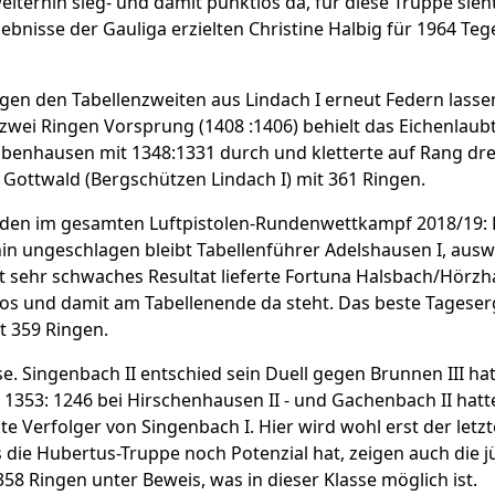
eiterhin sieg- und damit punktlos da, für diese Truppe sieht
gebnisse der Gauliga erzielten Christine Halbig für 1964 Te
gen den Tabellenzweiten aus Lindach I erneut Federn lasse
 zwei Ringen Vorsprung (1408 :1406) behielt das Eichenlaub
robenhausen mit 1348:1331 durch und kletterte auf Rang drei
Gottwald (Bergschützen Lindach I) mit 361 Ringen.
ieden im gesamten Luftpistolen-Rundenwettkampf 2018/19: L
hin ungeschlagen bleibt Tabellenführer Adelshausen I, auswä
ut sehr schwaches Resultat lieferte Fortuna Halsbach/Hörz
os und damit am Tabellenende da steht. Das beste Tageserg
t 359 Ringen.
se. Singenbach II entschied sein Duell gegen Brunnen III hat
353: 1246 bei Hirschenhausen II - und Gachenbach II hatte 
kte Verfolger von Singenbach I. Hier wird wohl erst der le
s die Hubertus-Truppe noch Potenzial hat, zeigen auch die jü
358 Ringen unter Beweis, was in dieser Klasse möglich ist.