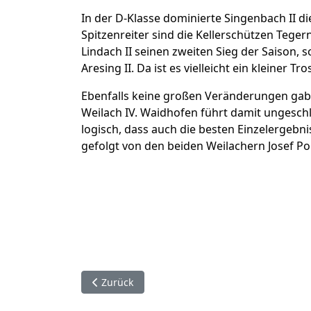
In der D-Klasse dominierte Singenbach II di
Spitzenreiter sind die Kellerschützen Teger
Lindach II seinen zweiten Sieg der Saison, 
Aresing II. Da ist es vielleicht ein kleiner 
Ebenfalls keine großen Veränderungen gab e
Weilach IV. Waidhofen führt damit ungeschla
logisch, dass auch die besten Einzelergebn
gefolgt von den beiden Weilachern Josef P
Vorheriger Beitrag: 08. Schießtag RWK-LP 201
Zurück