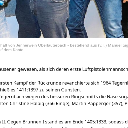
schaft von Jennerwein Oberlauterbach - bestehend aus (v. l.) Manuel
auf dem Konto.
usener gewesen, als sich deren erste Luftpistolenmannsch
m ersten Kampf der Rückrunde revanchierte sich 1964 Teger
 hieß es 1411:1397 zu seinen Gunsten.
i Tegernbach wegen des besseren Ringschnitts die Nase sogar
ten Christine Halbig (366 Ringe), Martin Papperger (357), 
h II. Gegen Brunnen I stand es am Ende 1405:1333, sodass di