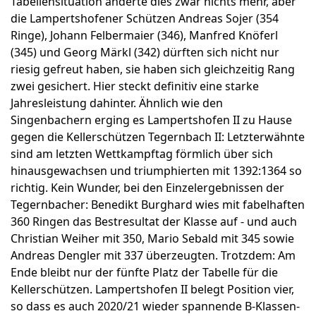
Tabellensituation änderte dies zwar nichts mehr, aber
die Lampertshofener Schützen Andreas Sojer (354
Ringe), Johann Felbermaier (346), Manfred Knöferl
(345) und Georg Märkl (342) dürften sich nicht nur
riesig gefreut haben, sie haben sich gleichzeitig Rang
zwei gesichert. Hier steckt definitiv eine starke
Jahresleistung dahinter. Ähnlich wie den
Singenbachern erging es Lampertshofen II zu Hause
gegen die Kellerschützen Tegernbach II: Letzterwähnte
sind am letzten Wettkampftag förmlich über sich
hinausgewachsen und triumphierten mit 1392:1364 so
richtig. Kein Wunder, bei den Einzelergebnissen der
Tegernbacher: Benedikt Burghard wies mit fabelhaften
360 Ringen das Bestresultat der Klasse auf - und auch
Christian Weiher mit 350, Mario Sebald mit 345 sowie
Andreas Dengler mit 337 überzeugten. Trotzdem: Am
Ende bleibt nur der fünfte Platz der Tabelle für die
Kellerschützen. Lampertshofen II belegt Position vier,
so dass es auch 2020/21 wieder spannende B-Klassen-