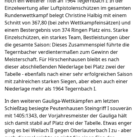
noch ein weiterer Titel an 1964 Tegernbach I: In der
Einzelwertung aller Luftpistolenschützen im gesamten
Rundenwettkampf belegt Christine Halbig mit einem
Schnitt von 367,80 (bei zehn Wettkampfeinsätzen) und
einem Bestergebnis von 374 Ringen Platz eins. Starke
Einzelschützen, ein starkes Team, Bestleistungen über
die gesamte Saison: Dieses Zusammenspiel führte die
Tegernbacher verdientermaßen zum Gewinn der
Meisterschaft. Für Hirschenhausen bleibt es nach
dieser abschließenden Niederlage bei Platz zwei der
Tabelle - ebenfalls nach einer sehr erfolgreichen Saison
mit zahlreichen starken Siegen, aber eben auch einer
Niederlage mehr als 1964 Tegernbach I.
In den weiteren Gauliga-Wettkämpfen am letzten
Schießtag besiegte Peutenhausen Steingriff I souverän
mit 1405:1343, der Vorjahresmeister der Gauliga hält
sich damit stabil auf Platz drei der Tabelle. Etwas enger
ging es bei Weilach II gegen Oberlauterbach I zu - aber