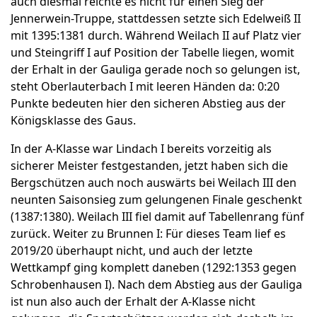
auch diesmal reichte es nicht für einen Sieg der
Jennerwein-Truppe, stattdessen setzte sich Edelweiß II
mit 1395:1381 durch. Während Weilach II auf Platz vier
und Steingriff I auf Position der Tabelle liegen, womit
der Erhalt in der Gauliga gerade noch so gelungen ist,
steht Oberlauterbach I mit leeren Händen da: 0:20
Punkte bedeuten hier den sicheren Abstieg aus der
Königsklasse des Gaus.
In der A-Klasse war Lindach I bereits vorzeitig als
sicherer Meister festgestanden, jetzt haben sich die
Bergschützen auch noch auswärts bei Weilach III den
neunten Saisonsieg zum gelungenen Finale geschenkt
(1387:1380). Weilach III fiel damit auf Tabellenrang fünf
zurück. Weiter zu Brunnen I: Für dieses Team lief es
2019/20 überhaupt nicht, und auch der letzte
Wettkampf ging komplett daneben (1292:1353 gegen
Schrobenhausen I). Nach dem Abstieg aus der Gauliga
ist nun also auch der Erhalt der A-Klasse nicht