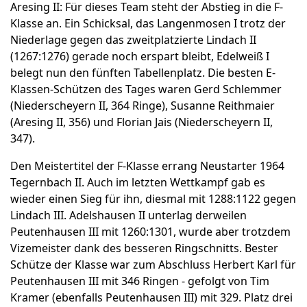
Aresing II: Für dieses Team steht der Abstieg in die F-
Klasse an. Ein Schicksal, das Langenmosen I trotz der
Niederlage gegen das zweitplatzierte Lindach II
(1267:1276) gerade noch erspart bleibt, Edelweiß I
belegt nun den fünften Tabellenplatz. Die besten E-
Klassen-Schützen des Tages waren Gerd Schlemmer
(Niederscheyern II, 364 Ringe), Susanne Reithmaier
(Aresing II, 356) und Florian Jais (Niederscheyern II,
347).
Den Meistertitel der F-Klasse errang Neustarter 1964
Tegernbach II. Auch im letzten Wettkampf gab es
wieder einen Sieg für ihn, diesmal mit 1288:1122 gegen
Lindach III. Adelshausen II unterlag derweilen
Peutenhausen III mit 1260:1301, wurde aber trotzdem
Vizemeister dank des besseren Ringschnitts. Bester
Schütze der Klasse war zum Abschluss Herbert Karl für
Peutenhausen III mit 346 Ringen - gefolgt von Tim
Kramer (ebenfalls Peutenhausen III) mit 329. Platz drei