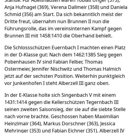
Stände. Für Adelshausen waren Tobias Unger (373),
Anja Hufnagel (369), Verena Dallmeir (358) und Daniela
Schmid (356) am Start. Da sich bekanntlich meist der
Dritte freut, übernahm nun Brunnen II nun die
Führungsrolle, das im vereinsinternen Kampf gegen
Brunnen III mit 1458:1410 die Oberhand behielt.
Die Schlossschützen Euernbach I machten einen Platz
in der D-Klasse gut: Nach dem 1462:1385 Sieg gegen
Pobenhausen IV sind Fabian Felber, Thomas
Ostermeier, Jennifer Nischwitz und Thomas Halmich
jetzt auf der sechsten Position. Weiterhin punktgleich
vor Junkenhofen I steht Alberzell III ganz oben.
In der E-Klasse holte sich Singenbach V mit einem
1431:1414 gegen die Kellerschützen Tegernbach III
seinen zweiten Saisonsieg, der sie auf die siebte Stelle
nach vorne brachte. Geschossen haben Maximilian
Heinzlmair (364), Markus Dorschner (363), Jessica
Mehringer (353) und Fabian Eichner (351). Alberzell IV