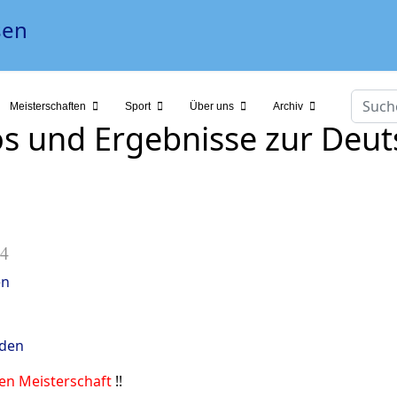
Suche
Meisterschaften
Sport
Über uns
Archiv
os und Ergebnisse zur Deut
24
en
aden
hen Meisterschaft
!!