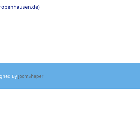
hrobenhausen.de)
igned By
JoomShaper